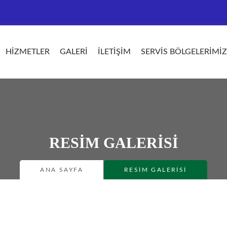
HIZMETLER
GALERI
İLETIŞIM
SERVIS BÖLGELERIMIZ
RESIM GALERISI
ANA SAYFA
RESIM GALERISI